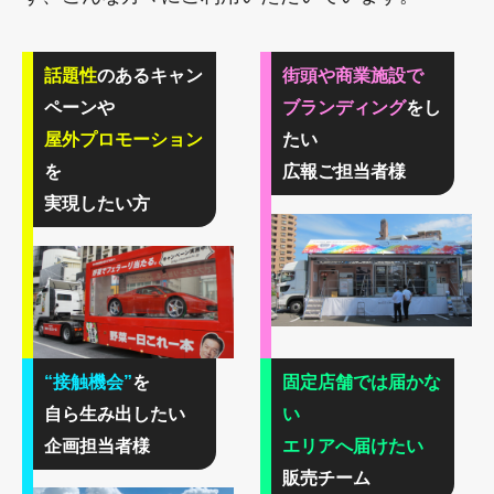
話題性
のある
キャン
街頭や商業施設で
ペーンや
ブランディング
をし
屋外プロモーション
たい
を
広報ご担当者様
実現したい方
“接触機会”
を
固定店舗では届かな
自ら生み出したい
い
企画担当者様
エリアへ届けたい
販売チーム