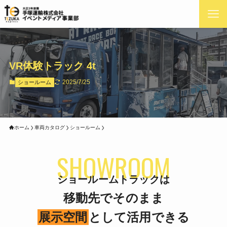
VR体験トラック 4t
2025/7/25
ショールーム
ホーム
車両カタログ
ショールーム
SHOWROOM
ショールームトラックは
移動先でそのまま
展示空間
として活用できる