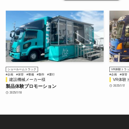
VR体験トラック 4t
ショールーム
#企画
#保管
#整備
#製作
#運行
#企画
#製作
VR体験トラック4t
飲料メー
2025/7/17
製品プロ
2025/6/28