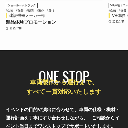
ショールームトラック
VR体験トラッ
#企画
#保管
#整備
#製作
#運行
#企画
#保管
建設機械メーカー様
VR体験
2025/7/17
製品体験プロモーション
2025/7/18
ONE STOP
車両製作から運行まで、
すべて一貫対応いたします
イベントの目的や演出に合わせて、車両の仕様・機材・
運行計画を丁寧にすり合わせしながら、
ご相談からイ
ベント当日までワンストップでサポートいたします。