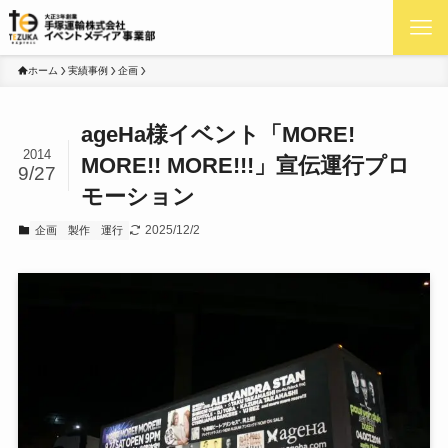
ホーム
実績事例
企画
ageHa様イベント「MORE!
2014
MORE!! MORE!!!」宣伝運行プロ
9/27
モーション
2025/12/2
企画
製作
運行