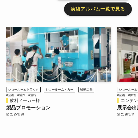
実績アルバム一覧で見る
ショールームトラック
ステージトラ
#企画
#保管
#整備
#製作
#運行
#企画
#保管
コンテンツ東京 2026
南鳩ヶ谷
展示会出展
ステージ
2026/6/17
2026/4/27