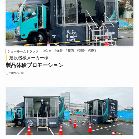
#企画
#保管
#整備
#製作
#運行
ショールームトラック
建設機械メーカー様
製品体験プロモーション
2026/2/18