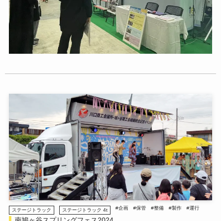
#企画
#保管
#整備
#製作
#運行
ステージトラック
ステージトラック 4t
南鳩ヶ谷スプリングフェス2024