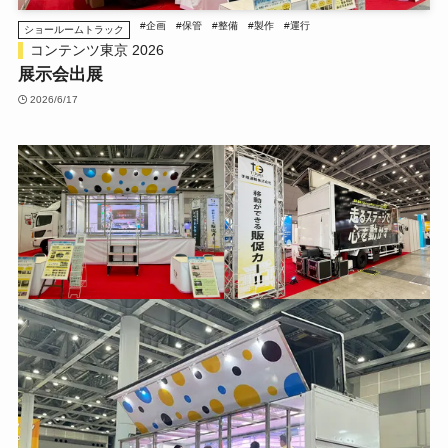
#企画
#保管
#整備
#製作
#運行
ショールームトラック
コンテンツ東京 2026
展示会出展
2026/6/17