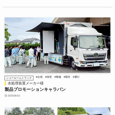
#企画
#保管
#整備
#製作
#運行
ショールームトラック
水処理装置メーカー様
製品プロモーションキャラバン
2025/9/10