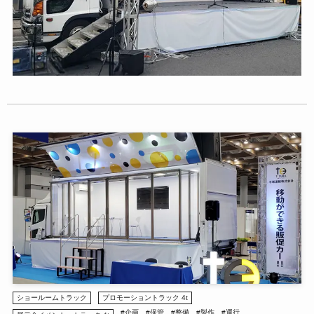
ショールームトラック
プロモーショントラック 4t
#企画
#保管
#整備
#製作
#運行