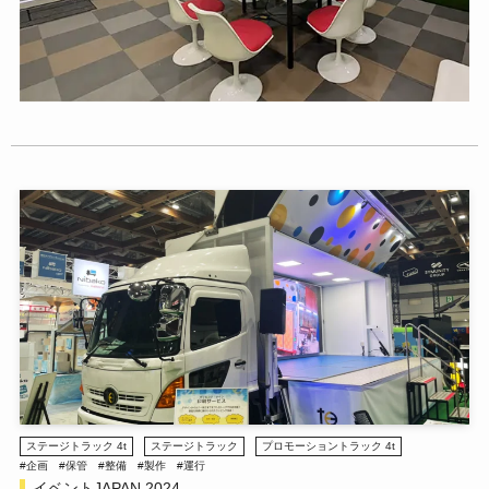
ステージトラック 4t
ステージトラック
プロモーショントラック 4t
#企画
#保管
#整備
#製作
#運行
イベントJAPAN 2024