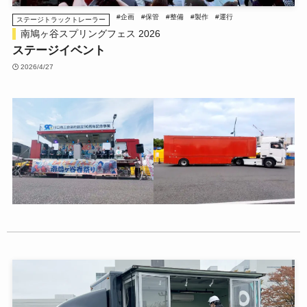
#企画
#保管
#整備
#製作
#運行
ステージトラックトレーラー
南鳩ヶ谷スプリングフェス 2026
ステージイベント
2026/4/27