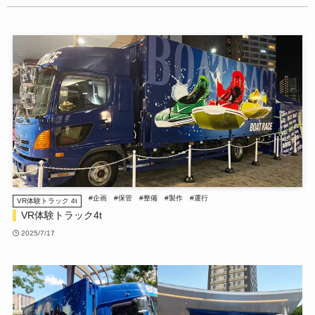
#企画
#保管
#整備
#製作
#運行
VR体験トラック 4t
VR体験トラック4t
2025/7/17