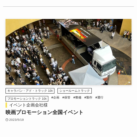
キャラバン・アド・トラック 10t
ショールームトラック
#企画
#保管
#整備
#製作
#運行
プロモーショントラック 10t
イベント企画会社様
映画プロモーション全国イベント
2023/5/19