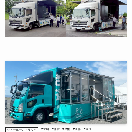
#企画
#保管
#整備
#製作
#運行
ショールームトラック