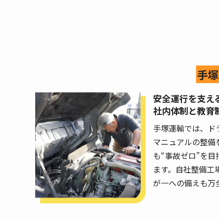
手塚
安全運行を支え
社内体制と教育
手塚運輸では、ド
マニュアルの整備
も“事故ゼロ”を
ます。自社整備工
が一への備えも万