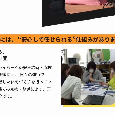
には、
“安心して任せられる”
仕組みがあり
る、
制度
ライバーへの安全講習・点検
を徹底し、 日々の運行で
目指した体制づくりを行ってい
場での点検・整備により、万
全です。