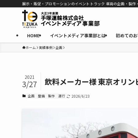
展示・販促・プロモーションのイベントトラック 車両の企画・製作
HOME
イベントメディア事業部とは
初めてのお
ホーム
実績事例
企画
2021
飲料メーカー様 東京オリン
3/27
企画
整備
製作
運行
2026/6/23