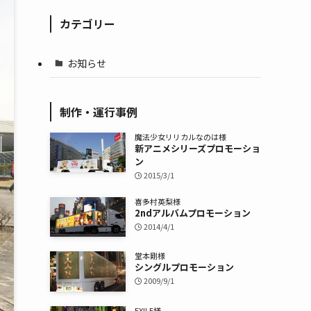
カテゴリー
お知らせ
制作・運行事例
魔法少女リリカルなのは様
新アニメシリーズプロモーショ
ン
2015/3/1
喜多村英梨様
2ndアルバムプロモーション
2014/4/1
堂本剛様
シングルプロモーション
2009/9/1
EXILE様