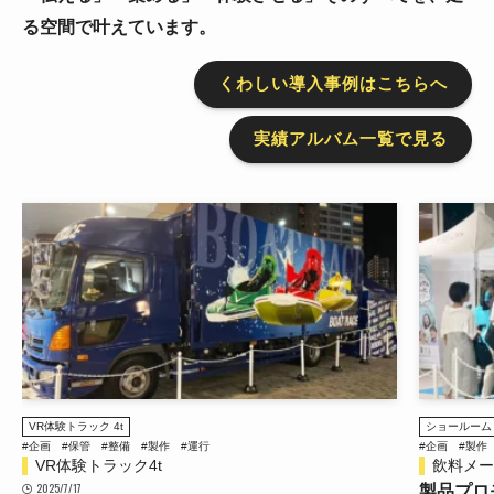
る空間で叶えています。
くわしい導入事例はこちらへ
実績アルバム一覧で見る
VR体験トラック 4t
ショールーム
#企画
#保管
#整備
#製作
#運行
#企画
#製作
VR体験トラック4t
飲料メー
2025/7/17
製品プロ