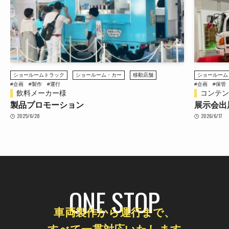
ショールームトラック
ステージトラ
#企画
#保管
#整備
#製作
#運行
#企画
#保管
コンテンツ東京 2026
南鳩ヶ谷
展示会出展
ステージ
2026/6/17
2026/4/27
ONE STOP
車両製作から運行まで、