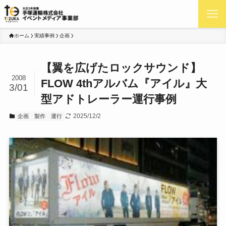
ホーム
実績事例
企画
【翼を広げたロックサウンド】
2008
FLOW 4thアルバム『アイル』大
3/01
型アドトレーラー運行事例
2025/12/2
企画
製作
運行