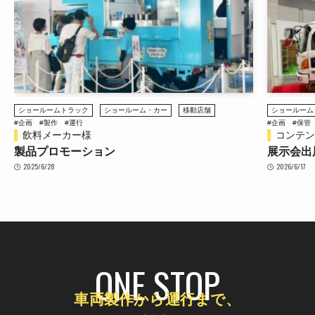
ショールームトラック
ステージトラ
#企画
#保管
#整備
#製作
#運行
#企画
#保管
コンテンツ東京 2026
南鳩ヶ谷
展示会出展
ステージ
2026/6/17
2026/4/27
ONE STOP
車両製作から運行まで、