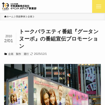
ホーム
実績事例
企画
トークバラエティ番組『グータン
2010
ヌーボ』の番組宣伝プロモーショ
2/01
ン
2025/12/1
企画
製作
運行