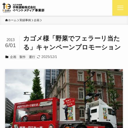
ホーム
実績事例
企画
カゴメ様「野菜でフェラーリ当た
2013
6/01
る」キャンペーンプロモーション
2025/12/1
企画
製作
運行