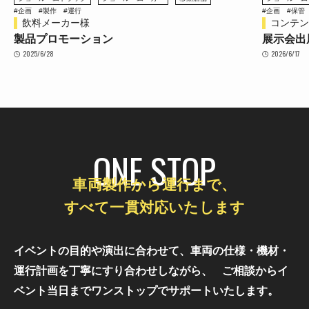
#企画
#保管
#整備
#製作
#運行
#企画
#保管
コンテンツ東京 2026
南鳩ヶ谷
展示会出展
ステージ
2026/6/17
2026/4/27
ONE STOP
車両製作から運行まで、
すべて一貫対応いたします
イベントの目的や演出に合わせて、車両の仕様・機材・
運行計画を丁寧にすり合わせしながら、
ご相談からイ
ベント当日までワンストップでサポートいたします。