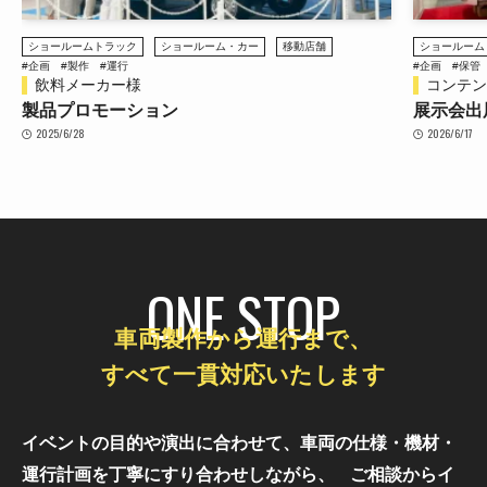
ショールームトラック
ステージトラ
#企画
#保管
#整備
#製作
#運行
#企画
#保管
コンテンツ東京 2026
南鳩ヶ谷
展示会出展
ステージ
2026/6/17
2026/4/27
ONE STOP
車両製作から運行まで、
すべて一貫対応いたします
イベントの目的や演出に合わせて、車両の仕様・機材・
運行計画を丁寧にすり合わせしながら、
ご相談からイ