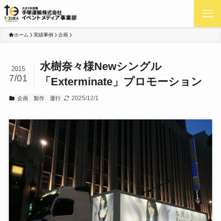
ホーム
実績事例
企画
水樹奈々様Newシングル
2015
7/01
「Exterminate」プロモーション
2025/12/1
企画
製作
運行