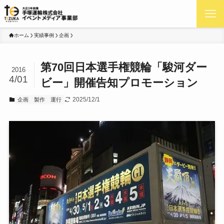
ホーム
実績事例
企画
第70回日本選手権競輪「駿河ダー
2016
4/01
ビー」開催告知プロモーション
2025/12/1
企画
製作
運行