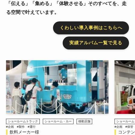
「伝える」「集める」「体験させる」そのすべてを、走
る空間で叶えています。
くわしい導入事例はこちらへ
実績アルバム一覧で見る
ショールームトラック
#企画
#保管
#整備
#製作
#運行
#
コンテンツ東京 2026