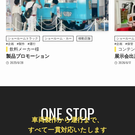
ショールームトラック
ショールーム・カー
移動店舗
ショールーム
#企画
#製作
#運行
#企画
#保管
飲料メーカー様
コンテンツ
製品プロモーション
展示会出
2025/6/28
2026/6/17
ONE STOP
車両製作から運行まで、
すべて一貫対応いたします