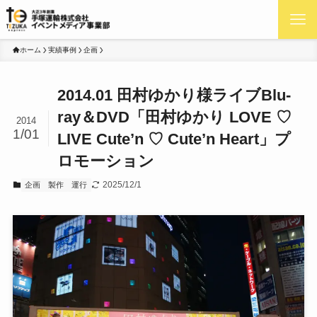
ホーム
実績事例
企画
2014.01 田村ゆかり様ライブBlu-
ray＆DVD「田村ゆかり LOVE ♡
2014
1/01
LIVE Cute’n ♡ Cute’n Heart」プ
ロモーション
2025/12/1
企画
製作
運行